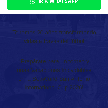
IR A WHATSAPP
Tenemos 20 años transformando
vidas a través del fútbol
¡Prepárate para un torneo y
unas Vacaciones Inolvidables
en la SeaWorld San Antonio
International Cup 2026!