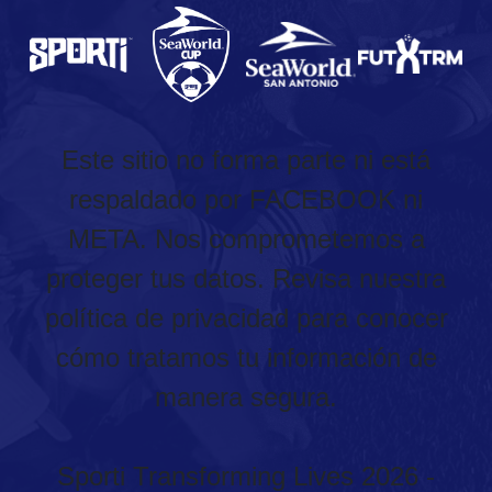
Este sitio no forma parte ni está
respaldado por FACEBOOK ni
META. Nos comprometemos a
proteger tus datos. Revisa nuestra
política de privacidad para conocer
cómo tratamos tu información de
manera segura.
Sporti Transforming Lives 2026 -