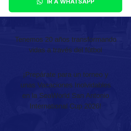
IR A WHATSAPP
Tenemos 20 años transformando
vidas a través del fútbol
¡Prepárate para un torneo y
unas Vacaciones Inolvidables
en la SeaWorld San Antonio
International Cup 2026!