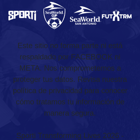
Este sitio no forma parte ni está
respaldado por FACEBOOK ni
META. Nos comprometemos a
proteger tus datos. Revisa nuestra
política de privacidad para conocer
cómo tratamos tu información de
manera segura.
Sporti Transforming Lives 2026 -