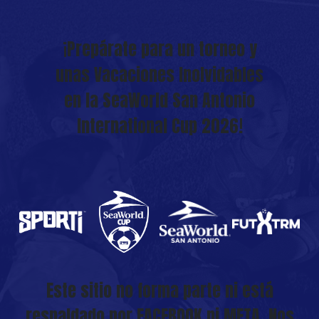
¡Prepárate para un torneo y
unas Vacaciones Inolvidables
en la SeaWorld San Antonio
International Cup 2026!
Este sitio no forma parte ni está
respaldado por FACEBOOK ni META. Nos